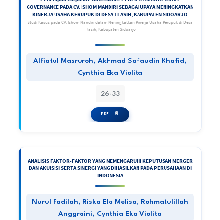
GOVERNANCE PADA CV. ISHOM MANDIRI SEBAGAI UPAYA MENINGKATKAN
KINERJA USAHA KERUPUK DI DESA TLASIH, KABUPATEN SIDOARJO
Studi Kasus pada CV. Ishom Mandiri dalam Meningkatkan Kinerja Usaha Kerupuk di Desa
Tlasih, Kabupaten Sidoarjo
Alfiatul Masruroh, Akhmad Safaudin Khafid,
Cynthia Eka Violita
26-33
PDF
ANALISIS FAKTOR-FAKTOR YANG MEMENGARUHI KEPUTUSAN MERGER
DAN AKUISISI SERTA SINERGI YANG DIHASILKAN PADA PERUSAHAAN DI
INDONESIA
Nurul Fadilah, Riska Ela Melisa, Rohmatulillah
Anggraini, Cynthia Eka Violita